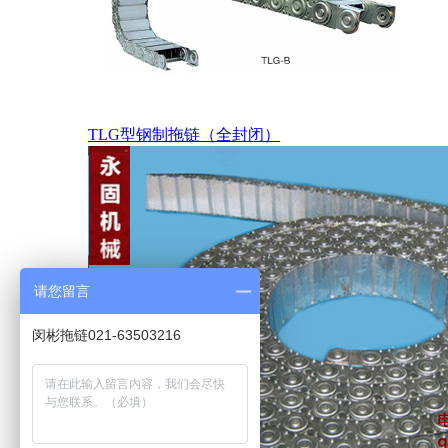
TLG型钢制拖链（全封闭）
请您留言
闵彬拖链021-63503216