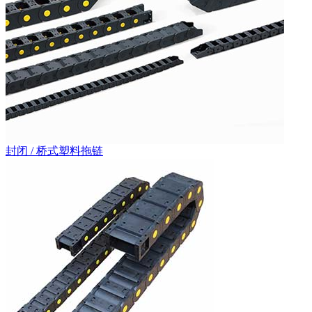
封闭 / 桥式塑料拖链